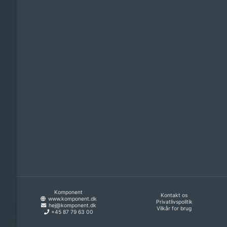
Komponent
Kontakt os
www.komponent.dk
Privatlivspolitik
hej@komponent.dk
Vilkår for brug
+45 87 79 63 00